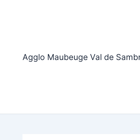
Aller
au
contenu
Agglo Maubeuge Val de Samb