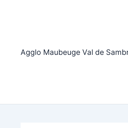
Aller
au
contenu
Agglo Maubeuge Val de Samb