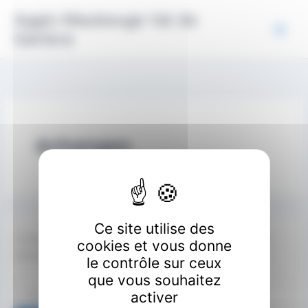
Aller
Panneau de gestion des cookies
Agglo Maubeuge Val de
au
Sambre
contenu
échanges
Ce site utilise des
Il semble que nous ne pouvons pas trouver le contenu
cookies et vous donne
demandé. Peut-être qu’une recherche peut vous aider.
le contrôle sur ceux
que vous souhaitez
Rechercher :
activer