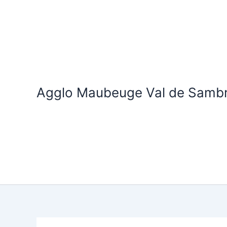
Aller
au
contenu
Agglo Maubeuge Val de Samb