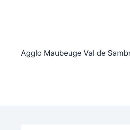
Aller
au
contenu
Agglo Maubeuge Val de Samb