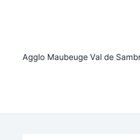
Aller
au
contenu
Agglo Maubeuge Val de Samb