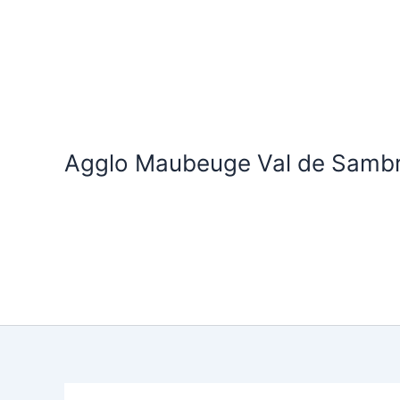
Aller
au
contenu
Agglo Maubeuge Val de Samb