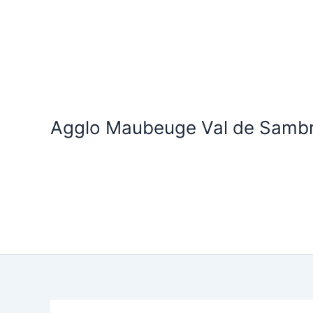
Aller
au
contenu
Agglo Maubeuge Val de Samb