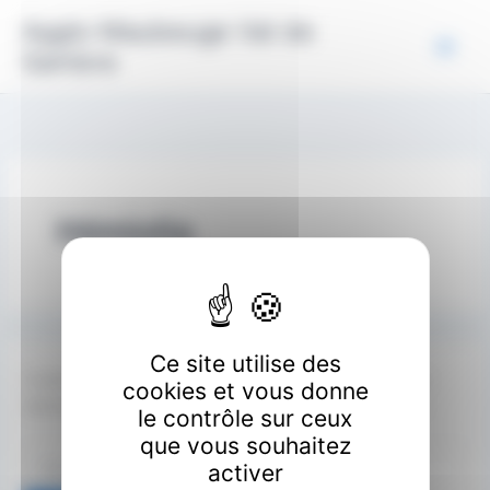
Aller
Panneau de gestion des cookies
Agglo Maubeuge Val de
au
Sambre
contenu
Hémiolia
Ce site utilise des
Il semble que nous ne pouvons pas trouver le contenu
cookies et vous donne
demandé. Peut-être qu’une recherche peut vous aider.
le contrôle sur ceux
que vous souhaitez
Rechercher :
activer