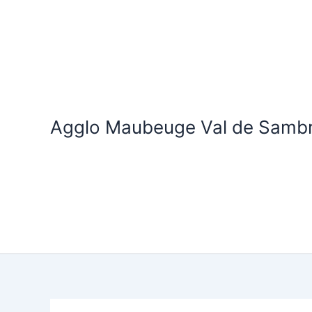
Aller
au
contenu
Agglo Maubeuge Val de Samb