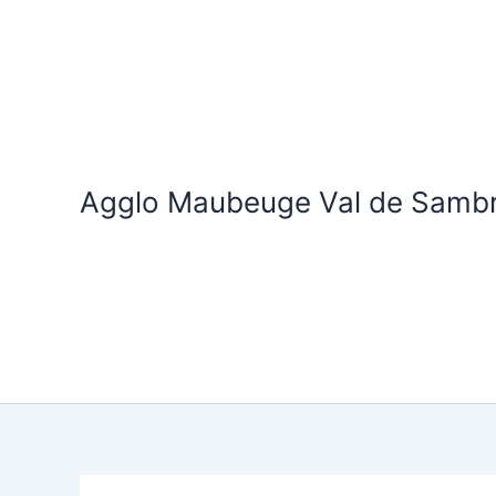
Aller
au
contenu
Agglo Maubeuge Val de Samb