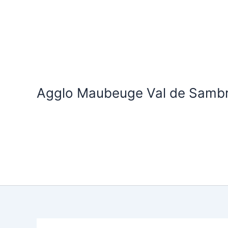
Aller
au
contenu
Agglo Maubeuge Val de Samb