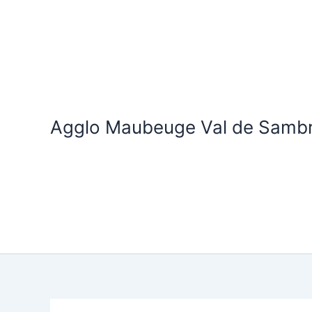
Aller
au
contenu
Agglo Maubeuge Val de Samb