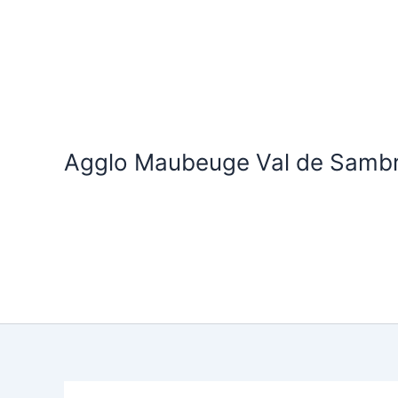
Aller
au
contenu
Agglo Maubeuge Val de Samb