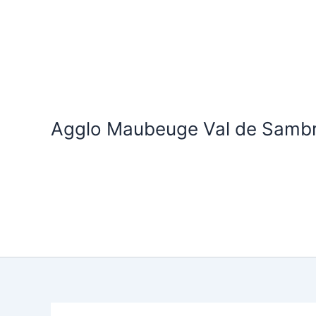
Aller
au
contenu
Agglo Maubeuge Val de Samb