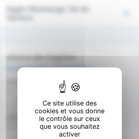
Aller
Panneau de gestion des cookies
Agglo Maubeuge Val de
au
Sambre
contenu
place de l’église
Par
Gaetan Godmez
/
14 octobre 2025
EMPLACEMENT
2 Rue du 5 Novembre
Berlaimont
Ce site utilise des
cookies et vous donne
NEXT EVENT
le contrôle sur ceux
que vous souhaitez
No upcoming events
activer