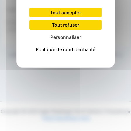
Carte non disponible
Tout accepter
Évènement à venir
Tout refuser
<li>Aucun évènement à cet emplacement</li>
Personnaliser
Politique de confidentialité
PRÉCÉDENT
SUIVANT
Copyright © 2026 Agglo Maubeuge Val de Sambre | Propulsé par
Thème WordPress Astra