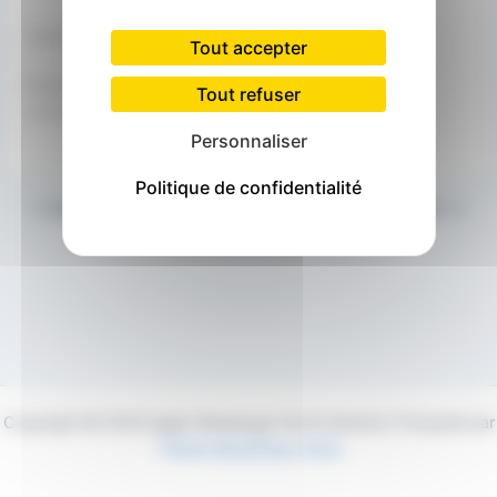
Carte non disponible
Tout accepter
Évènement à venir
Tout refuser
<li>Aucun évènement à cet emplacement</li>
Personnaliser
Politique de confidentialité
PRÉCÉDENT
SUIVANT
Copyright © 2026 Agglo Maubeuge Val de Sambre | Propulsé par
Thème WordPress Astra