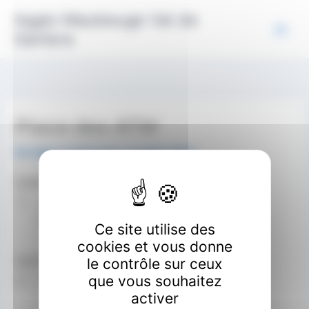
Aller
Panneau de gestion des cookies
Agglo Maubeuge Val de
au
Sambre
contenu
Place des ATM
Par
Marie Guillaumon
/
4 juillet 2023
EMPLACEMENT
Rue des anciens combattants
Recquignies
Ce site utilise des
cookies et vous donne
NEXT EVENT
le contrôle sur ceux
que vous souhaitez
No upcoming events
activer