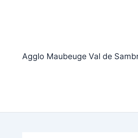
Aller
au
contenu
Agglo Maubeuge Val de Samb