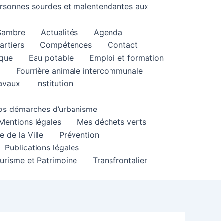
personnes sourdes et malentendantes aux
 Sambre
Actualités
Agenda
artiers
Compétences
Contact
que
Eau potable
Emploi et formation
Fourrière animale intercommunale
ravaux
Institution
 vos démarches d’urbanisme
Mentions légales
Mes déchets verts
e de la Ville
Prévention
Publications légales
urisme et Patrimoine
Transfrontalier