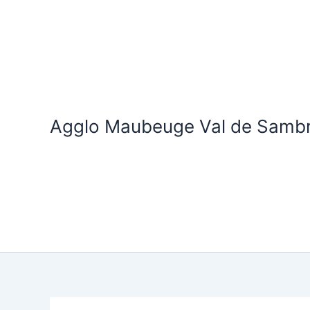
Aller
au
contenu
Agglo Maubeuge Val de Samb