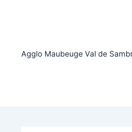
Aller
au
contenu
Agglo Maubeuge Val de Samb