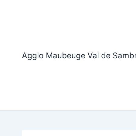
Aller
au
contenu
Agglo Maubeuge Val de Samb