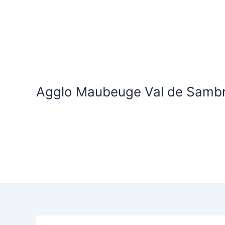
Aller
au
contenu
Agglo Maubeuge Val de Samb