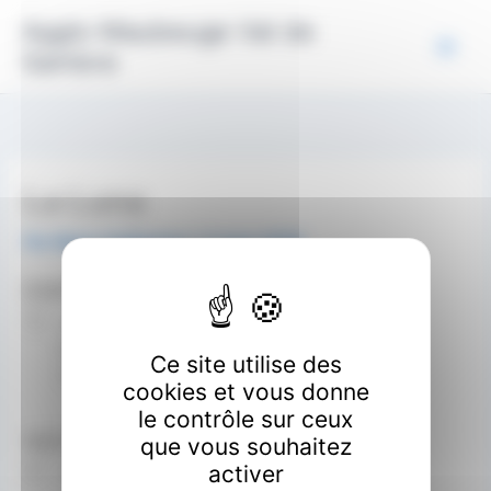
Aller
Panneau de gestion des cookies
Agglo Maubeuge Val de
au
Sambre
contenu
La Luna
Par
Marie Guillaumon
/
5 mars 2020
EMPLACEMENT
Avenue Jean Jaurès
Maubeuge
Ce site utilise des
59600
cookies et vous donne
le contrôle sur ceux
NEXT EVENT
que vous souhaitez
activer
No upcoming events