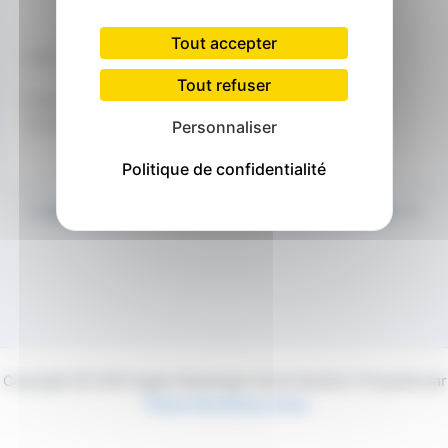
Tout accepter
Carte non disponible
Tout refuser
Évènement à venir
<li>Aucun évènement à cet emplacement</li>
Personnaliser
Politique de confidentialité
PRÉCÉDENT
SUIVANT
Copyright © 2026 Agglo Maubeuge Val de Sambre | Propulsé par
Thème WordPress Astra