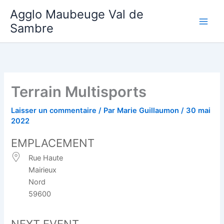
Aller
Agglo Maubeuge Val de
au
Sambre
contenu
Terrain Multisports
Laisser un commentaire
/ Par
Marie Guillaumon
/
30 mai
2022
EMPLACEMENT
Rue Haute
Mairieux
Nord
59600
NEXT EVENT