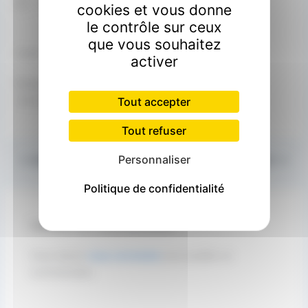
No upcoming events
cookies et vous donne
le contrôle sur ceux
que vous souhaitez
Carte non disponible
activer
Évènement à venir
<li>Aucun évènement à cet emplacement</li>
Tout accepter
Tout refuser
Personnaliser
PRÉCÉDENT
SUIVANT
Politique de confidentialité
Laisser un commentaire
Vous devez
vous connecter
pour publier un
commentaire.