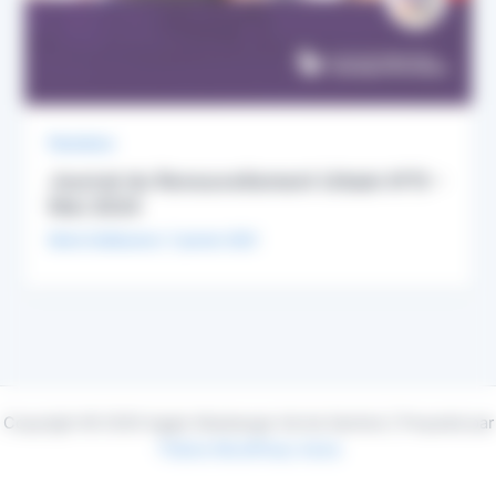
Parutions
Journal du Renouvellement Urbain N°9 –
Mai 2024
Marie Guillaumon
/
1 janvier 2021
Copyright © 2026 Agglo Maubeuge Val de Sambre | Propulsé par
Thème WordPress Astra