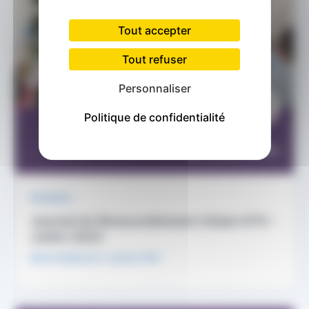
Tout accepter
Tout refuser
Personnaliser
Politique de confidentialité
Parutions
Journal du Renouvellement Urbain N°8 –
Juillet 2023
Marie Guillaumon
/
1 janvier 2021