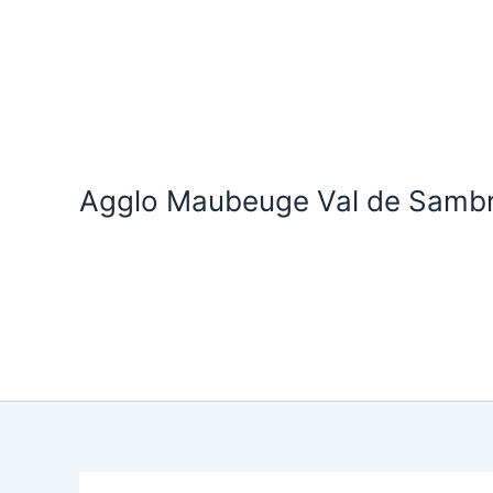
Aller
au
contenu
Agglo Maubeuge Val de Samb