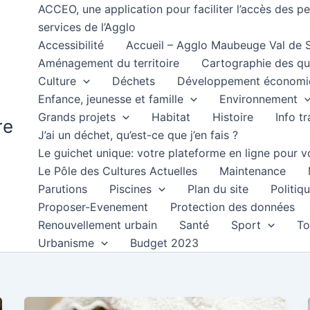
ACCEO, une application pour faciliter l’accès des 
services de l’Agglo
Accessibilité
Accueil – Agglo Maubeuge Val de
Aménagement du territoire
Cartographie des qu
Culture
Déchets
Développement économi
Enfance, jeunesse et famille
Environnement
Grands projets
Habitat
Histoire
Info t
re
J’ai un déchet, qu’est-ce que j’en fais ?
Le guichet unique: votre plateforme en ligne pour
Le Pôle des Cultures Actuelles
Maintenance
Parutions
Piscines
Plan du site
Politiqu
Proposer-Evenement
Protection des données
Renouvellement urbain
Santé
Sport
To
Urbanisme
Budget 2023