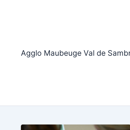
Aller
au
contenu
Agglo Maubeuge Val de Samb