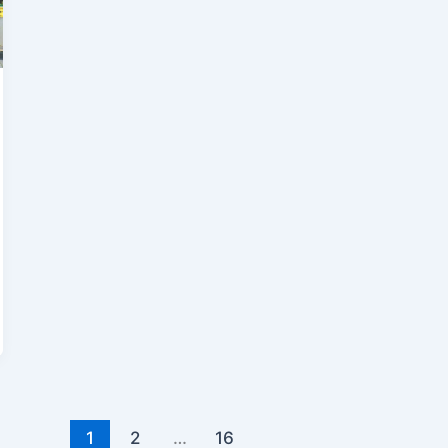
1
2
…
16