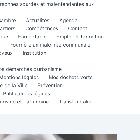
personnes sourdes et malentendantes aux
 Sambre
Actualités
Agenda
artiers
Compétences
Contact
que
Eau potable
Emploi et formation
Fourrière animale intercommunale
ravaux
Institution
 vos démarches d’urbanisme
Mentions légales
Mes déchets verts
e de la Ville
Prévention
Publications légales
urisme et Patrimoine
Transfrontalier