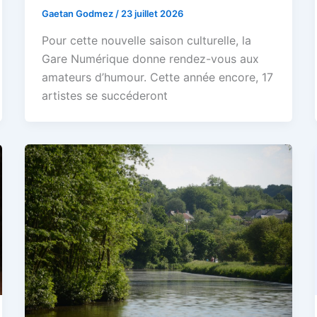
Gaetan Godmez
/
23 juillet 2026
Pour cette nouvelle saison culturelle, la
Gare Numérique donne rendez-vous aux
amateurs d’humour. Cette année encore, 17
artistes se succéderont